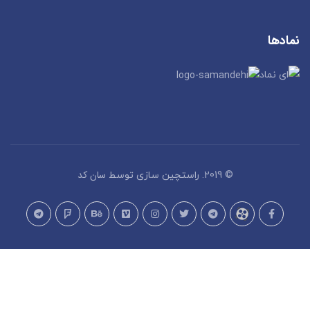
نمادها
سان کد
© 2019. راستچین سازی توسط