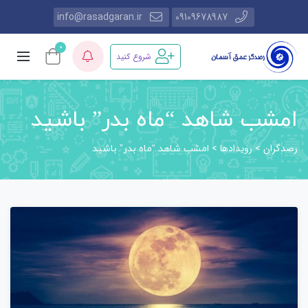
info@rasadgaran.ir
09109678987
0
شروع کنید
امشب شاهد “ماه بدر” باشید
رصدگران
رویدادها
>
>
امشب شاهد “ماه بدر” باشید