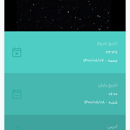
تاریخ شروع
23:38
جمعه - 1400/08/07
تاریخ پایان
06:00
شنبه - 1400/08/08
آدرس