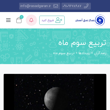
info@rasadgaran.ir
09109678987
0
شروع کنید
تربیع سوم ماه
رصدگران
رویدادها
>
>
تربیع سوم ماه