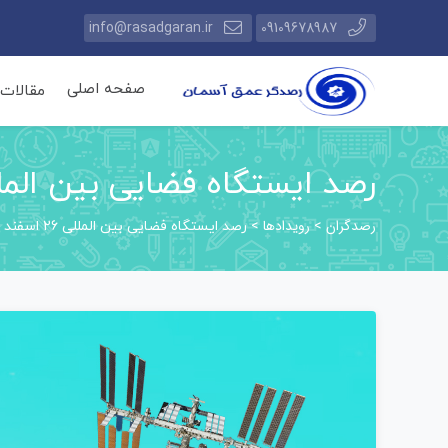
info@rasadgaran.ir
09109678987
صفحه اصلی
مقالات
رصد ایستگاه فضایی بین المللی 26 ا
رصدگران
رویدادها
>
>
رصد ایستگاه فضایی بین المللی 26 اسفند