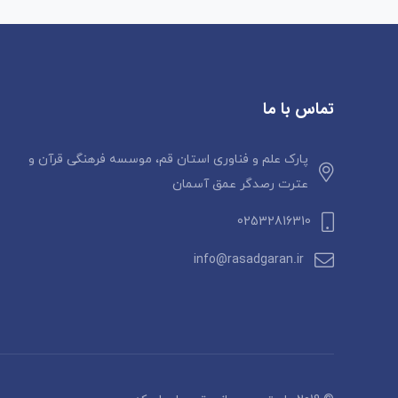
تماس با ما
پارک علم و فناوری استان قم، موسسه فرهنگی قرآن و
عترت رصدگر عمق آسمان
02532816310
info@rasadgaran.ir