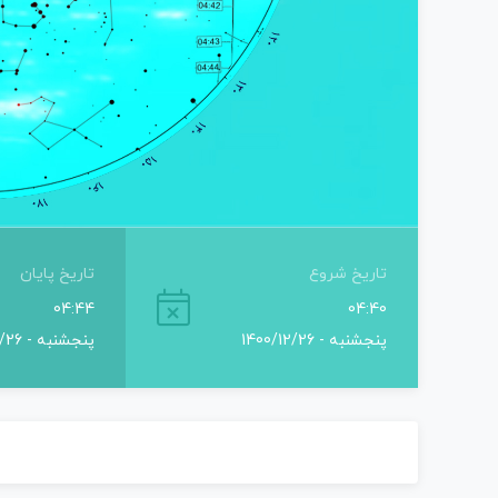
تاریخ شروع
تاریخ پایان
04:44
04:40
پنجشنبه - 1400/12/26
پنجشنبه - 1400/12/26