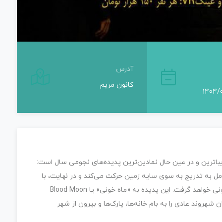
آدرس
کانون مریم
ران شاهد یکی از زیباترین و در عین حال نمادین‌ترین پدیده‌های نجومی سال است:
امل به تدریج به سوی سایه زمین حرکت می‌کند و در نهایت، با
پوشیده شدن از سایه سیاره ما، رنگ نارنجی تیره و قرمز خونی خواهد گرفت. این پدیده به «ماه خونی» یا Blood Moon
شهروند عادی را به بام خانه‌ها، پارک‌ها و بیرون از شهر