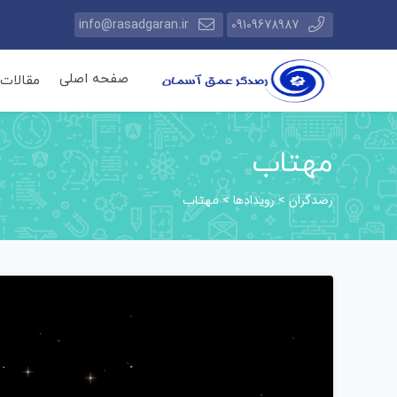
info@rasadgaran.ir
09109678987
صفحه اصلی
مقالات
مهتاب
رصدگران
رویدادها
>
>
مهتاب