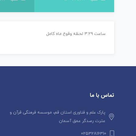
ساعت ۳:۲۹ لحظه وقوع ماه کامل
تماس با ما
پارک علم و فناوری استان قم، موسسه فرهنگی قرآن و
عترت رصدگر عمق آسمان
02532816310