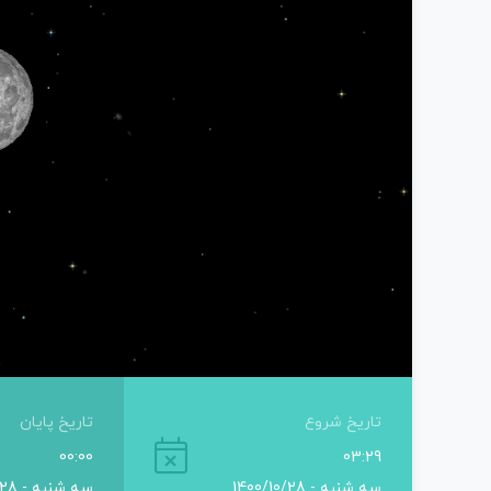
تاریخ شروع
تاریخ پایان
00:00
03:29
سه شنبه - 1400/10/28
سه شنبه - 1400/10/28