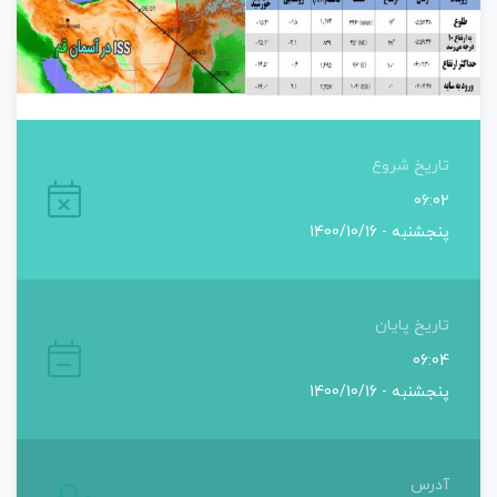
تاریخ شروع
06:02
پنجشنبه - 1400/10/16
تاریخ پایان
06:04
پنجشنبه - 1400/10/16
آدرس