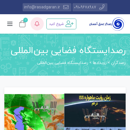
info@rasadgaran.ir
09109678987
0
شروع کنید
رصدایستگاه فضایی بین‌المللی
رصدگران
رویدادها
>
>
رصدایستگاه فضایی بین‌المللی