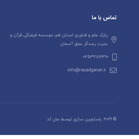
تماس با ما
پارک علم و فناوری استان قم، موسسه فرهنگی قرآن و
عترت رصدگر عمق آسمان
02532816310
info@rasadgaran.ir
سان کد
© 2019. راستچین سازی توسط