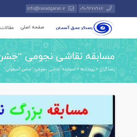
info@rasadgaran.ir
09109678987
صفحه اصلی
مقالات
مسابقه نقاشی نجومی “جشن
رصدگران
رویدادها
>
>
مسابقه نقاشی نجومی “جشن آسمونی”