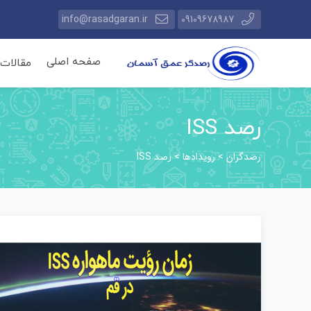
info@rasadgaran.ir
09109678987
صفحه اصلی
مقالات
رصد ISS
رصدگران
رویدادها
>
>
رصد ISS