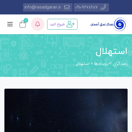
info@rasadgaran.ir
09109678987
0
شروع کنید
استهلال
رصدگران
رویدادها
>
>
استهلال