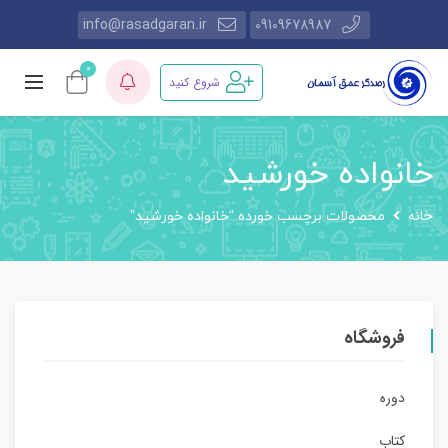
info@rasadgaran.ir
09109678987
0
شروع کنید
خانواده خورشید
خانه
محصولات برچسب خورده “خانواده خورشید”
فروشگاه
دوره‌
کتاب