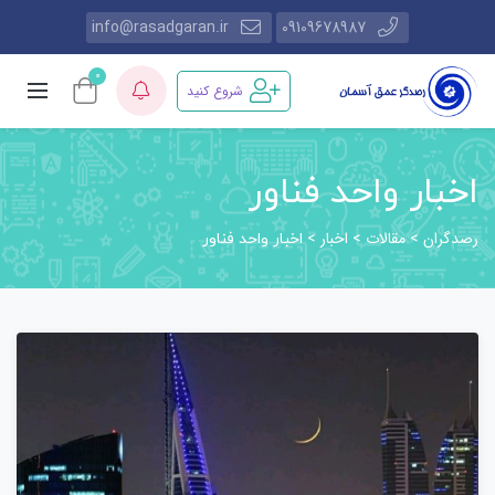
info@rasadgaran.ir
09109678987
0
شروع کنید
اخبار واحد فناور
رصدگران
مقالات
اخبار
>
>
>
اخبار واحد فناور