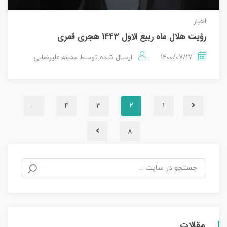
اخبار
رؤيت هلال ماه ربیع الاول 1443 هجري قمري
1400/07/17
مدینه علیرضایی
ارسال شده توسط
4
3
1
…
2
8
مقالات